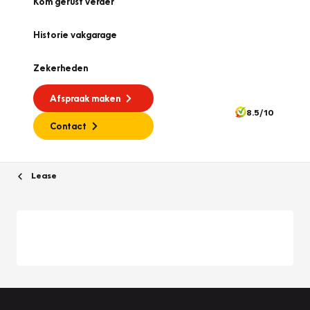
Kom gerust verder
Historie vakgarage
Zekerheden
Afspraak maken
8.5/10
Contact
Lease