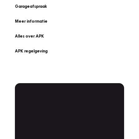
Garageafspraak
Meer informatie
Alles over APK
APK regelgeving
APK Keuring bij
Vakgarage!
Is het weer tijd voor de jaarlijkse APK? Ga
snel naar Vakgarage bij u in de buurt, en ga
zonder zorgen de weg op!