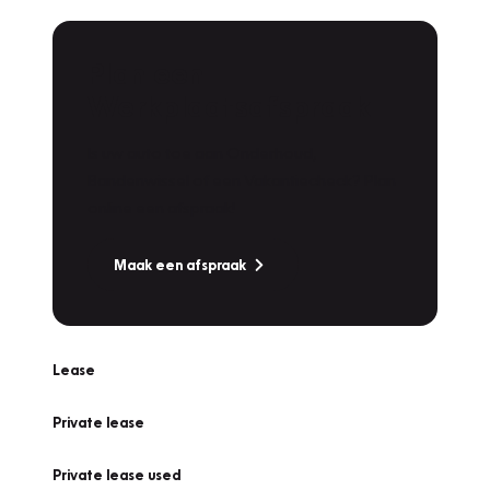
Plan een
Werkplaatsafspraak
Is uw auto toe aan Onderhoud,
Bandenwissel of een Vakantiecheck? Plan
online een afspraak!
Maak een afspraak
Lease
Private lease
Private lease used