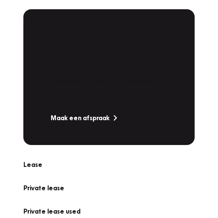
Plan een
Werkplaatsafspraak
Is uw auto toe aan Onderhoud,
Bandenwissel of een Vakantiecheck? Plan
online een afspraak!
Maak een afspraak
Lease
Private lease
Private lease used