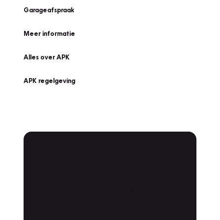
Garageafspraak
Meer informatie
Alles over APK
APK regelgeving
APK Keuring bij
Vakgarage!
Is het weer tijd voor de jaarlijkse APK? Ga
snel naar Vakgarage bij u in de buurt, en ga
zonder zorgen de weg op!