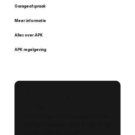
Garageafspraak
Meer informatie
Alles over APK
APK regelgeving
APK Keuring bij
Vakgarage!
Is het weer tijd voor de jaarlijkse APK? Ga
snel naar Vakgarage bij u in de buurt, en ga
zonder zorgen de weg op!