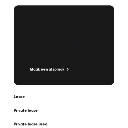
Plan een
Werkplaatsafspraak
Is uw auto toe aan Onderhoud,
Bandenwissel of een Vakantiecheck? Plan
online een afspraak!
Maak een afspraak
Lease
Private lease
Private lease used