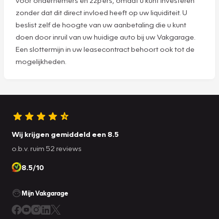
voor ondernemers en zzp'ers, omdat u kunt investeren
zonder dat dit direct invloed heeft op uw liquiditeit. U
beslist zelf de hoogte van uw aanbetaling die u kunt
doen door inruil van uw huidige auto bij uw Vakgarage.
Een slottermijn in uw leasecontract behoort ook tot de
mogelijkheden.
Wij krijgen gemiddeld een 8.5
o.b.v. ruim 52 reviews
8.5/10
Mijn Vakgarage