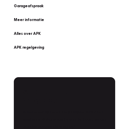
Garageafspraak
Meer informatie
Alles over APK
APK regelgeving
APK Keuring bij
Vakgarage!
Is het weer tijd voor de jaarlijkse APK? Ga
snel naar Vakgarage bij u in de buurt, en ga
zonder zorgen de weg op!