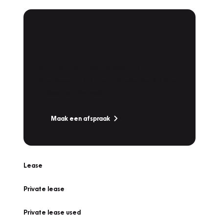
Plan een
Werkplaatsafspraak
Is uw auto toe aan Onderhoud,
Bandenwissel of een Vakantiecheck? Plan
online een afspraak!
Maak een afspraak
Lease
Private lease
Private lease used