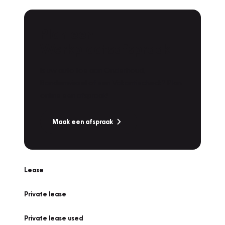
Plan een
Werkplaatsafspraak
Is uw auto toe aan Onderhoud,
Bandenwissel of een Vakantiecheck? Plan
online een afspraak!
Maak een afspraak
Lease
Private lease
Private lease used