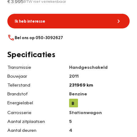
€ 3.995
BTW niet verrekenbaar
Ik heb interesse
Bel ons op 050-3092627
Specificaties
Transmissie
Handgeschakeld
Bouwjaar
2011
Tellerstand
231969 km
Brandstof
Benzine
Energielabel
B
Carrosserie
Stationwagon
Aantal zitplaatsen
5
Aantal deuren
4