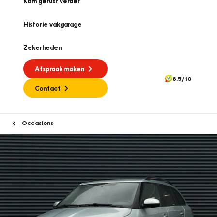
Kom gerust verder
Historie vakgarage
Zekerheden
Afspraak maken
8.5/10
Contact
Occasions