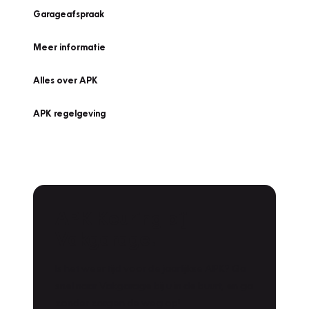
Garageafspraak
Meer informatie
Alles over APK
APK regelgeving
APK Keuring bij
Vakgarage!
Is het weer tijd voor de jaarlijkse APK? Ga
snel naar Vakgarage bij u in de buurt, en ga
zonder zorgen de weg op!