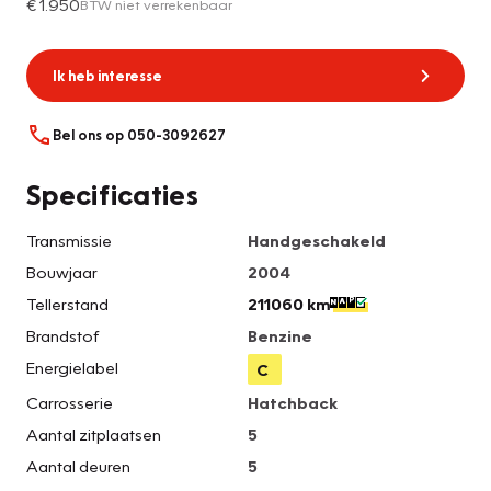
€ 1.950
BTW niet verrekenbaar
Ik heb interesse
Bel ons op 050-3092627
Specificaties
Transmissie
Handgeschakeld
Bouwjaar
2004
Tellerstand
211060 km
Brandstof
Benzine
Energielabel
C
Carrosserie
Hatchback
Aantal zitplaatsen
5
Aantal deuren
5