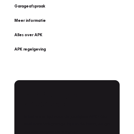
Garageafspraak
Meer informatie
Alles over APK
APK regelgeving
APK Keuring bij
Vakgarage!
Is het weer tijd voor de jaarlijkse APK? Ga
snel naar Vakgarage bij u in de buurt, en ga
zonder zorgen de weg op!