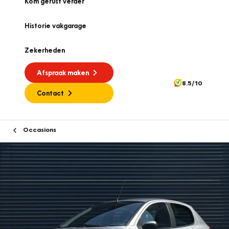
Kom gerust verder
Historie vakgarage
Zekerheden
Afspraak maken
8.5/10
Contact
Occasions