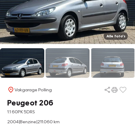
Alle foto's
Vakgarage Polling
Peugeot 206
1.1 60PK 5DRS
2004
|
Benzine
|
211.060 km