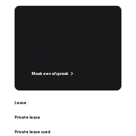
Plan een
Werkplaatsafspraak
Is uw auto toe aan Onderhoud,
Bandenwissel of een Vakantiecheck? Plan
online een afspraak!
Maak een afspraak
Lease
Private lease
Private lease used