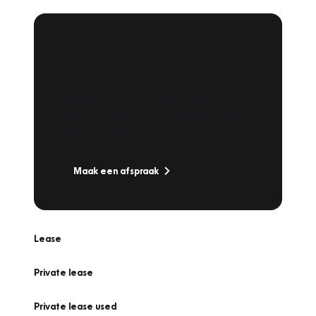
Plan een
Werkplaatsafspraak
Is uw auto toe aan Onderhoud,
Bandenwissel of een Vakantiecheck? Plan
online een afspraak!
Maak een afspraak
Lease
Private lease
Private lease used