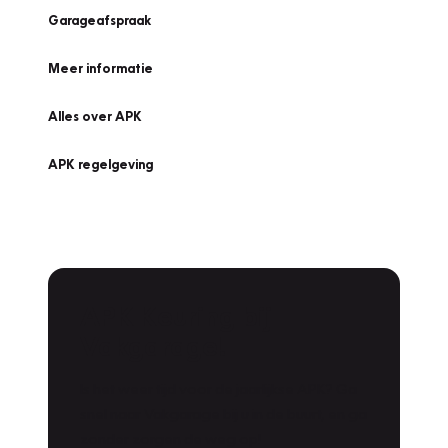
Garageafspraak
Meer informatie
Alles over APK
APK regelgeving
APK Keuring bij
Vakgarage!
Is het weer tijd voor de jaarlijkse APK? Ga
snel naar Vakgarage bij u in de buurt, en ga
zonder zorgen de weg op!