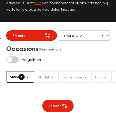
aanbod? U kunt
hier
een zoekopdracht bij ons indienen, wij
vertellen u graag de voordelen hiervan.
Filteren
Occasions
Geen resultaten
Vergelijken
Merk
Model
Transmissie
Prijs
1
Filteren