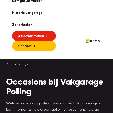
Kom gerust verder
Historie vakgarage
Zekerheden
Afspraak maken
8.5/10
Contact
Homepage
Occasions bij Vakgarage
Polling
Welkom in onze digitale showroom, leuk dat u een kijkje
komt nemen. Zit uw droomauto niet tussen ons huidige