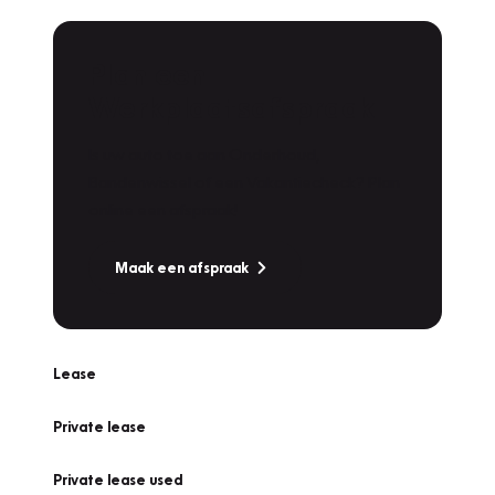
Plan een
Werkplaatsafspraak
Is uw auto toe aan Onderhoud,
Bandenwissel of een Vakantiecheck? Plan
online een afspraak!
Maak een afspraak
Lease
Private lease
Private lease used