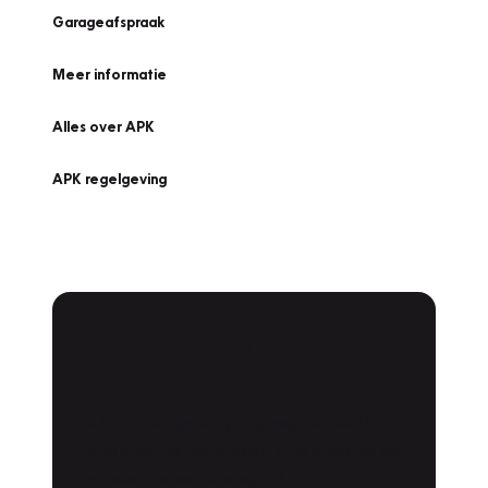
Garageafspraak
Meer informatie
Alles over APK
APK regelgeving
APK Keuring bij
Vakgarage!
Is het weer tijd voor de jaarlijkse APK? Ga
snel naar Vakgarage bij u in de buurt, en ga
zonder zorgen de weg op!