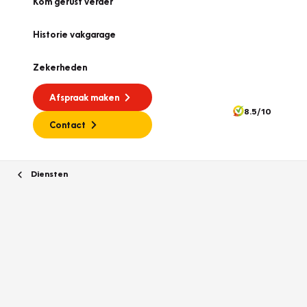
Kom gerust verder
Historie vakgarage
Zekerheden
Afspraak maken
8.5/10
Contact
Diensten