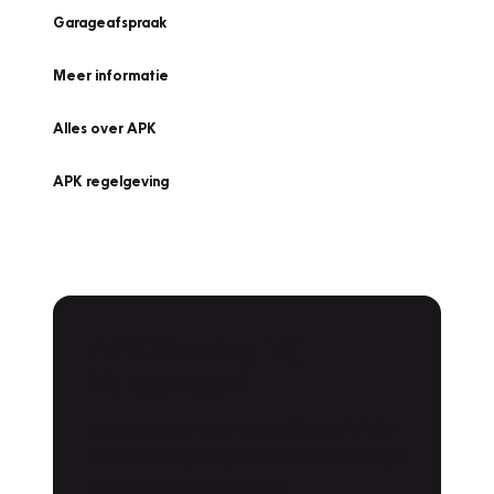
Garageafspraak
Meer informatie
Alles over APK
APK regelgeving
APK Keuring bij
Vakgarage!
Is het weer tijd voor de jaarlijkse APK? Ga
snel naar Vakgarage bij u in de buurt, en ga
zonder zorgen de weg op!