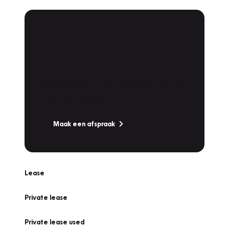
Plan een
Werkplaatsafspraak
Is uw auto toe aan Onderhoud,
Bandenwissel of een Vakantiecheck? Plan
online een afspraak!
Maak een afspraak
Lease
Private lease
Private lease used