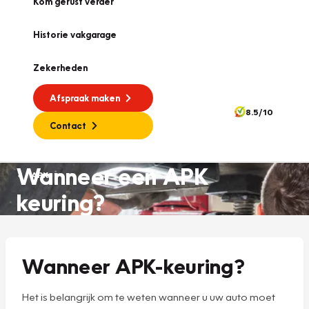
Kom gerust verder
Historie vakgarage
Zekerheden
Afspraak maken
8.5/10
Contact
Wanneer een APK
APK
keuring?
Wanneer APK-keuring?
Het is belangrijk om te weten wanneer u uw auto moet