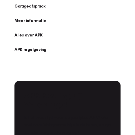
Garageafspraak
Meer informatie
Alles over APK
APK regelgeving
APK Keuring bij
Vakgarage!
Is het weer tijd voor de jaarlijkse APK? Ga
snel naar Vakgarage bij u in de buurt, en ga
zonder zorgen de weg op!