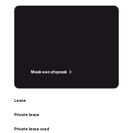
Plan een
Werkplaatsafspraak
Is uw auto toe aan Onderhoud,
Bandenwissel of een Vakantiecheck? Plan
online een afspraak!
Maak een afspraak
Lease
Private lease
Private lease used