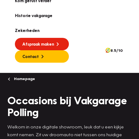
Kom gerust verder
Historie vakgarage
Zekerheden
Afspraak maken
8.5/10
Contact
Homepage
Occasions bij Vakgarage
Polling
Welkom in onze digitale showroom, leuk dat u een kijkje
komt nemen. Zit uw droomauto niet tussen ons huidige