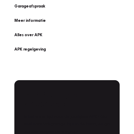
Garageafspraak
Meer informatie
Alles over APK
APK regelgeving
APK Keuring bij
Vakgarage!
Is het weer tijd voor de jaarlijkse APK? Ga
snel naar Vakgarage bij u in de buurt, en ga
zonder zorgen de weg op!