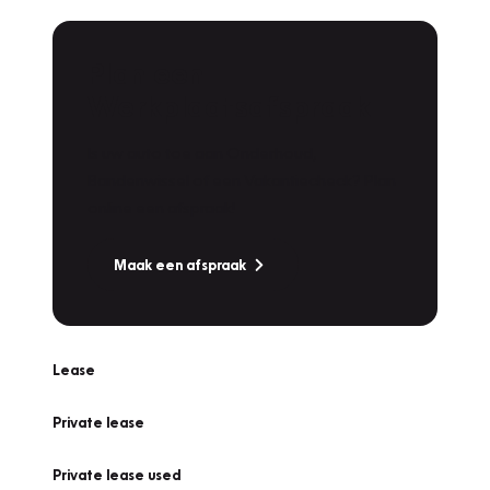
Plan een
Werkplaatsafspraak
Is uw auto toe aan Onderhoud,
Bandenwissel of een Vakantiecheck? Plan
online een afspraak!
Maak een afspraak
Lease
Private lease
Private lease used