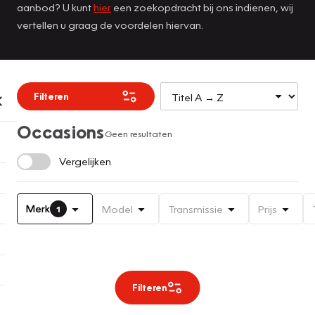
aanbod? U kunt
hier
een zoekopdracht bij ons indienen, wij
vertellen u graag de voordelen hiervan.
Filteren
Occasions
Geen resultaten
Vergelijken
Merk
Model
Transmissie
Prijs
1
Filteren