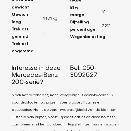
-
gewicht
Btw
M
Gewicht
marge
1401 kg
leeg
Bijtelling
22%
Treklast
percentage
-
geremd
Wegenbelasting
-
Treklast
-
ongeremd
Interesse in deze
Bel: 050-
Mercedes-Benz
3092627
200-serie?
Noch het autobedrijf, noch Vakgarage is verantwoordelijk
voor drukfouten op prijzen, voertuigspecificaties en
accessoires. Het is de verantwoordelijkheid van de klant om
juistheid van prijzen, voertuigspecificaties en accessoires te
controleren met het autobedrijf. Prijsstellingen kunnen worden