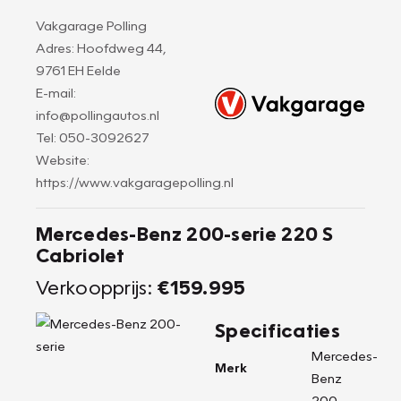
Vakgarage Polling
Adres: Hoofdweg 44,
9761 EH Eelde
E-mail:
info@pollingautos.nl
Tel: 050-3092627
Website:
https://www.vakgaragepolling.nl
Mercedes-Benz 200-serie 220 S
Cabriolet
Verkoopprijs:
€159.995
Specificaties
Mercedes-
Merk
Benz
200-