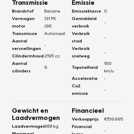
Transmissie
Emissie
Brandstof
Benzine
Emissieklasse
0
Vermogen
131 PK
Gemiddeld
-
motor
(96
verbruik
Transmissie
Automaat
Verbruik
-
Aantal
stad
-
versnellingen
Verbruik
-
Cilinderinhoud
2195 cc
snelweg
Aantal
160
6
Topsnelheid
cilinders
km/u
Acceleratie
-
Co2
-
emissie
Gewicht en
Financieel
Laadvermogen
Verkoopprijs
€159.995
Laadvermogen
388 kg
Financial
-
Maximaal
lease