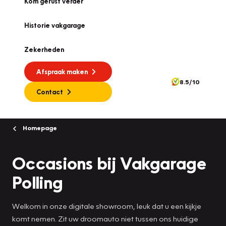
Kom gerust verder
Historie vakgarage
Zekerheden
Afspraak maken
8.5/10
Contact
Homepage
Occasions bij Vakgarage
Polling
Welkom in onze digitale showroom, leuk dat u een kijkje
komt nemen. Zit uw droomauto niet tussen ons huidige