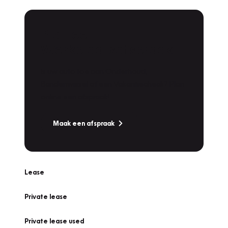
Plan een
Werkplaatsafspraak
Is uw auto toe aan Onderhoud,
Bandenwissel of een Vakantiecheck? Plan
online een afspraak!
Maak een afspraak
Lease
Private lease
Private lease used