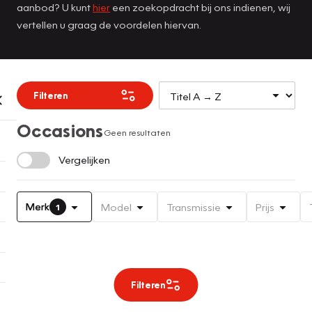
aanbod? U kunt
hier
een zoekopdracht bij ons indienen, wij
vertellen u graag de voordelen hiervan.
Filteren
Occasions
Geen resultaten
Vergelijken
Merk
Model
Transmissie
Prijs
1
Filteren