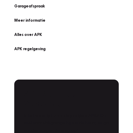
Garageafspraak
Meer informatie
Alles over APK
APK regelgeving
APK Keuring bij
Vakgarage!
Is het weer tijd voor de jaarlijkse APK? Ga
snel naar Vakgarage bij u in de buurt, en ga
zonder zorgen de weg op!